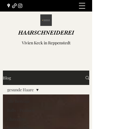
HAARSCHNEIDEREI
Vivien Keck in Reppenstedt
Blog
gesunde Haare
Alle Beiträge
Balls - Pralinen
Glutenfrei
gesunde Haare