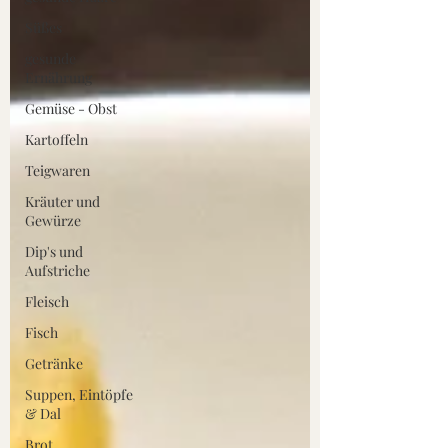
Süßes
gesunde
Ernährung
Gemüse - Obst
Kartoffeln
Teigwaren
Kräuter und
Gewürze
Dip's und
Aufstriche
Fleisch
Fisch
Getränke
Suppen, Eintöpfe
& Dal
Brot