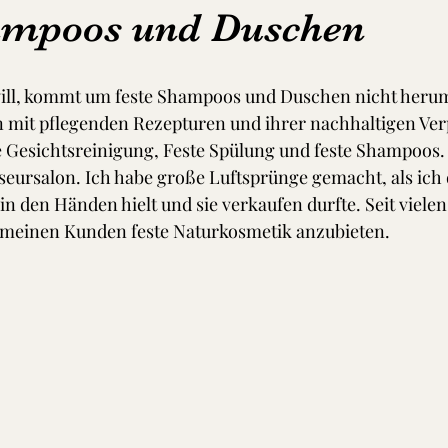
ampoos und Duschen
will, kommt um feste Shampoos und Duschen nicht herum
n mit pflegenden Rezepturen und ihrer nachhaltigen Ve
 Gesichtsreinigung, Feste Spülung und feste Shampoos. 
seursalon. Ich habe große Luftsprünge gemacht, als ich d
in den Händen hielt und sie verkaufen durfte. Seit viele
, meinen Kunden feste Naturkosmetik anzubieten. 