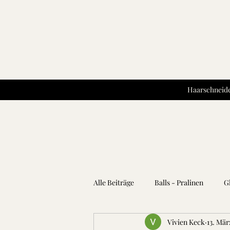
Haarschneide
Alle Beiträge
Balls - Pralinen
G
Vivien Keck
13. Mär
Kartoffeln
Teigwaren
Kr