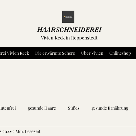
HAARSCHNEIDEREI
Vivien Keck in Reppenstedt
rei Vivien Keck
Die erwärmte Schere
Über Vivien
Onlineshop
lutenfrei
gesunde Haare
Süßes
gesunde Ernährung
z 2022
2 Min. Lesezeit
äuter und Gewürze
Dip's und Aufstriche
Fleisch
Fisch