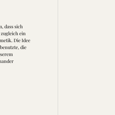
, dass sich 
zugleich ein 
metik. Die Idee 
benutzte, die 
nserem 
nander 