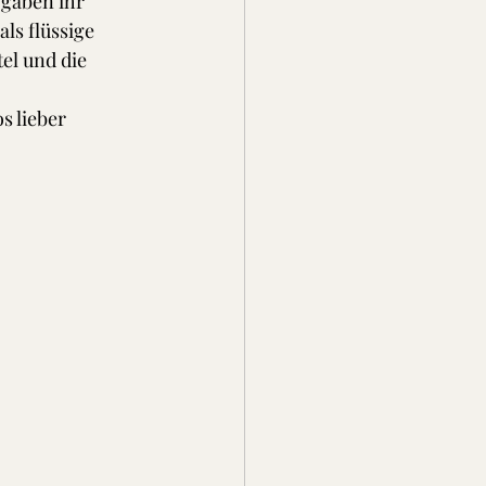
gaben ihr 
ls flüssige 
el und die 
 lieber 
 