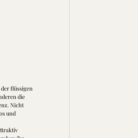
der flüssigen 
nderen die 
nz. Nicht 
os und 
traktiv 