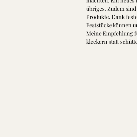
machten. Ein neues 
übriges. Zudem sind 
Produkte. Dank fest
Feststücke können u
Meine Empfehlung fü
kleckern statt schütt