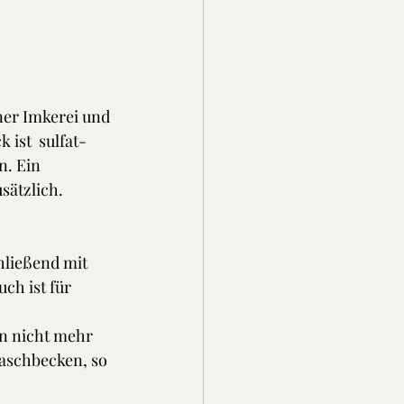
ner Imkerei und 
ist  sulfat- 
. Ein 
sätzlich. 
hließend mit 
h ist für 
n nicht mehr 
aschbecken, so 