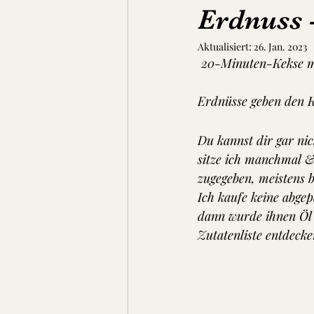
Erdnuss 
Aktualisiert:
26. Jan. 2023
Suppen, Eintöpfe & Dal
Brot
 20-Minuten-Kekse mi
Erdnüsse geben den K
Du kannst dir gar nic
sitze ich manchmal &
zugegeben, meistens 
Ich kaufe keine abgep
dann wurde ihnen Öl z
Zutatenliste entdecke