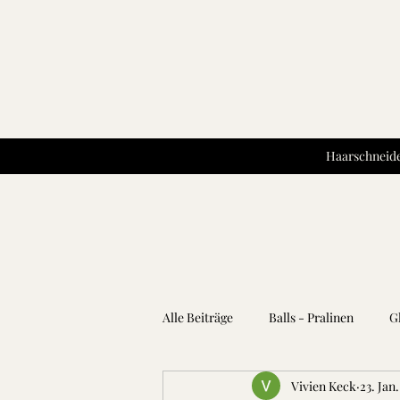
Haarschneide
Alle Beiträge
Balls - Pralinen
G
Vivien Keck
23. Jan
Kartoffeln
Teigwaren
Kr