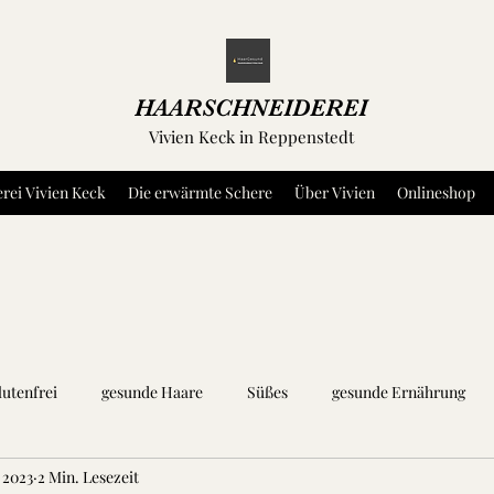
HAARSCHNEIDEREI
Vivien Keck in Reppenstedt
rei Vivien Keck
Die erwärmte Schere
Über Vivien
Onlineshop
lutenfrei
gesunde Haare
Süßes
gesunde Ernährung
. 2023
2 Min. Lesezeit
äuter und Gewürze
Dip's und Aufstriche
Fleisch
Fisch