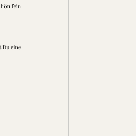
chön fein 
t Du eine 