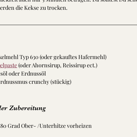
erden die Kekse zu trocken.
elmehl Typ 630 (oder gekauftes Hafermehl)
elpaste
 (oder Ahornsirup, Reissirup ect.)
öl oder Erdnussöl
rdnussmus crunchy (stückig)
der Zubereitung
 180 Grad Ober- /Unterhitze vorheizen