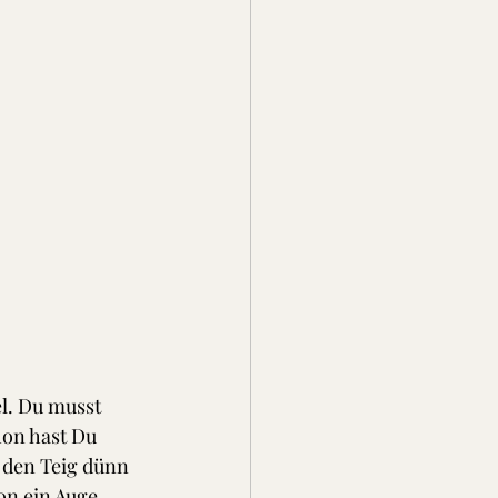
l. Du musst 
on hast Du 
 den Teig dünn 
on ein Auge 