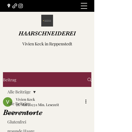
HAARSCHNEIDEREI
Vivien Keck in Reppenstedt
Beitrag
Alle Beiträge
Vivien Keck
Alle Beiträge
28. Mai 2023
1 Min. Lesezeit
Beerentorte
Balls - Pralinen
Glutenfrei
gesunde Haare