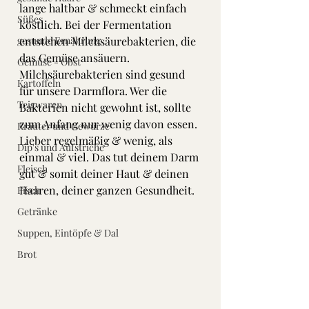
lange haltbar & schmeckt einfach 
Süßes
köstlich. Bei der Fermentation 
gesunde Ernährung
entstehen Milchsäurebakterien, die 
das Gemüse ansäuern. 
Gemüse - Obst
Milchsäurebakterien sind gesund 
Kartoffeln
für unsere Darmflora. Wer die 
Teigwaren
Bakterien nicht gewohnt ist, sollte 
zum Anfang nur wenig davon essen. 
Kräuter und Gewürze
Lieber regelmäßig & wenig, als 
Dip's und Aufstriche
einmal & viel. Das tut deinem Darm 
Fleisch
gut & somit deiner Haut & deinen 
Haaren, deiner ganzen Gesundheit.
Fisch
Getränke
Suppen, Eintöpfe & Dal
Brot