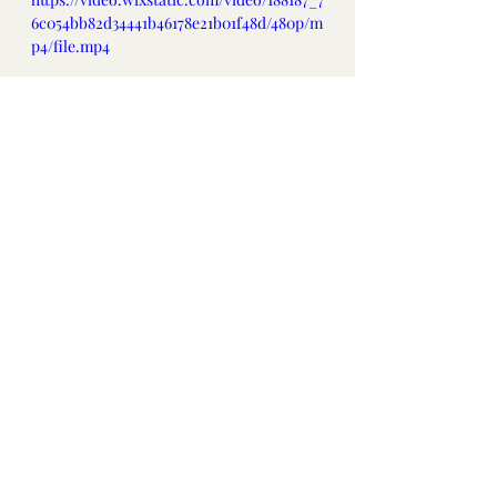
6c054bb82d34441b46178e21b01f48d/480p/m
p4/file.mp4
6. Jetzt werden die Gläser einfach 
bei Zimmertemperatur 3 Tage 
stehen gelassen. Die Luft mal 
entweichen lassen. Sonst nur 
stehen lassen.
7. Nach der Fermentation bei 
Zimmertemperatur 3-4 Tage, stellt 
Ihr die Gläser in den Kühlschrank & 
vergesst sie einfach. Sie 
fermentieren langsam weiter. Nach 
14 Tagen genieße ich schon mal ein 
paar Happen & schaue ob ich die 