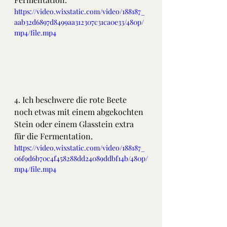
https://video.wixstatic.com/video/188187_
aab32d6897d8499aa312307c31ca0e33/480p/
mp4/file.mp4
4. Ich beschwere die rote Beete 
noch etwas mit einem abgekochten 
Stein oder einem Glasstein extra 
für die Fermentation.
https://video.wixstatic.com/video/188187_
06f9d6b70c4f458288dd24089ddbf14b/480p/
mp4/file.mp4