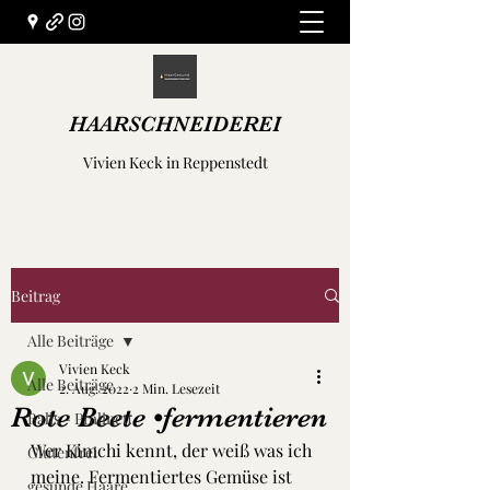
HAARSCHNEIDEREI
Vivien Keck in Reppenstedt
Beitrag
Alle Beiträge
Vivien Keck
Alle Beiträge
2. Aug. 2022
2 Min. Lesezeit
Rote Beete •fermentieren
Balls - Pralinen
Wer Kimchi kennt, der weiß was ich 
Glutenfrei
meine. Fermentiertes Gemüse ist 
gesunde Haare