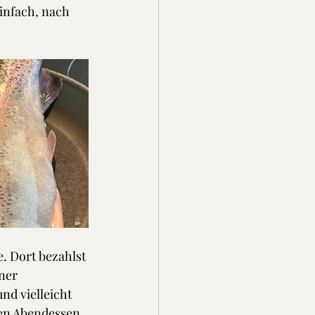
einfach, nach 
e. Dort bezahlst 
ner 
nd vielleicht 
men Abendessen.