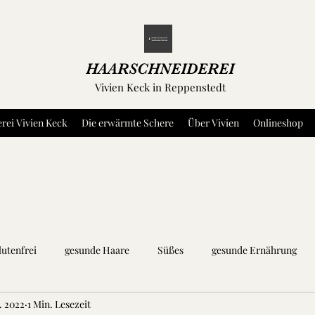
HAARSCHNEIDEREI
Vivien Keck in Reppenstedt
rei Vivien Keck
Die erwärmte Schere
Über Vivien
Onlineshop
lutenfrei
gesunde Haare
Süßes
gesunde Ernährung
. 2022
1 Min. Lesezeit
äuter und Gewürze
Dip's und Aufstriche
Fleisch
Fisch