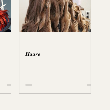
pen, Eintöpfe & Dal
Brot
Haare