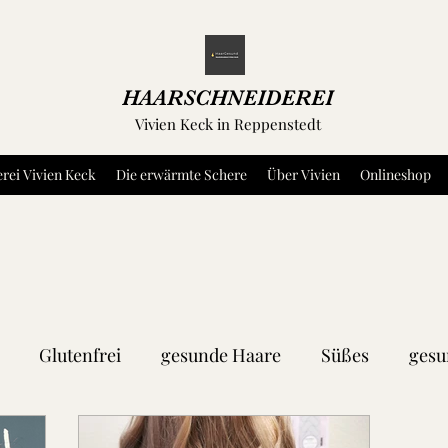
HAARSCHNEIDEREI
Vivien Keck in Reppenstedt
rei Vivien Keck
Die erwärmte Schere
Über Vivien
Onlineshop
Glutenfrei
gesunde Haare
Süßes
gesu
ln
Teigwaren
Kräuter und Gewürze
Dip's 