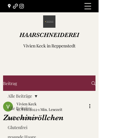
HAARSCHNEIDEREI
Vivien Keck in Reppenstedt
Beitrag
Alle Beiträge
Vivien Keck
Alle Beiträge
12. Feb. 2022
1 Min. Lesezeit
Zucchiniröllchen
Balls - Pralinen
Glutenfrei
gesunde Haare