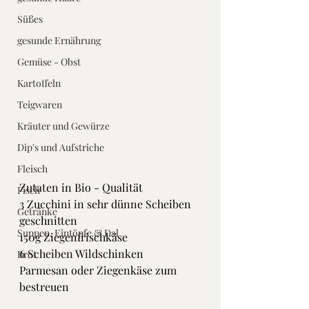
Süßes
gesunde Ernährung
Gemüse - Obst
Kartoffeln
Teigwaren
Kräuter und Gewürze
Dip's und Aufstriche
Fleisch
Zutaten in Bio - Qualität
Fisch
3 Zucchini in sehr dünne Scheiben 
Getränke
geschnitten
Suppen, Eintöpfe & Dal
150g Ziegenfrischkäse
6 Scheiben Wildschinken
Brot
Parmesan oder Ziegenkäse zum 
bestreuen