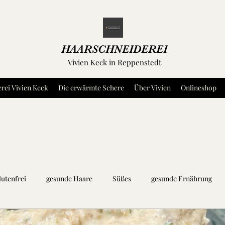
HAARSCHNEIDEREI
Vivien Keck in Reppenstedt
rei Vivien Keck
Die erwärmte Schere
Über Vivien
Onlineshop
lutenfrei
gesunde Haare
Süßes
gesunde Ernährung
äuter und Gewürze
Dip's und Aufstriche
Fleisch
Fisch