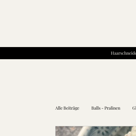
Haarschneide
Alle Beiträge
Balls - Pralinen
G
Kartoffeln
Teigwaren
Kr