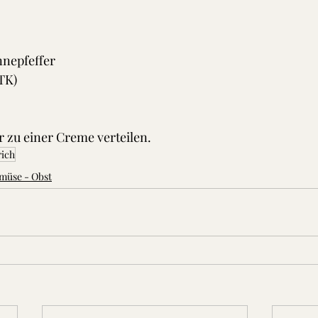
nepfeffer 
TK)
r zu einer Creme verteilen.
rich
müse - Obst