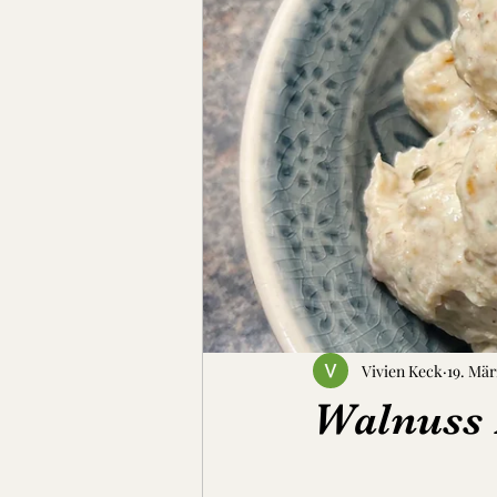
Suppen, Eintöpfe & Dal
Brot
Vivien Keck
19. Mär
Walnuss 