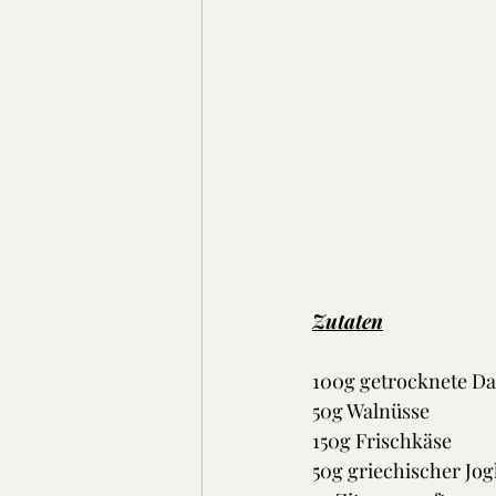
Zutaten
100g getrocknete Dat
50g Walnüsse 
150g Frischkäse 
50g griechischer Jog