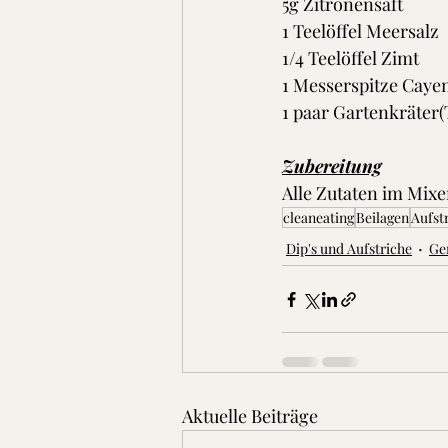
5g Zitronensaft 
1 Teelöffel Meersalz 
1/4 Teelöffel Zimt
1 Messerspitze Cayen
1 paar Gartenkräter(
Zubereitung
Alle Zutaten im Mixe
cleaneating
Beilagen
Aufst
Dip's und Aufstriche
Ge
Aktuelle Beiträge