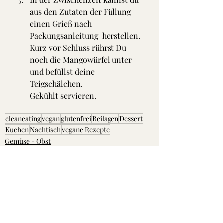
aus den Zutaten der Füllung 
einen Grieß nach 
Packungsanleitung  herstellen. 
Kurz vor Schluss rührst Du 
noch die Mangowürfel unter 
und befüllst deine 
Teigschälchen. 
Gekühlt servieren.
cleaneating
vegan
glutenfrei
Beilagen
Dessert
Kuchen
Nachtisch
vegane Rezepte
Gemüse - Obst
Süßes