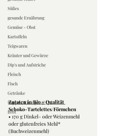
Süßes
gesunde Ernährung
Gemüse - Obst
Kartoffeln
Teigwaren
Kräuter und Gewürze
Dip's und Aufstriche
Fleisch
Fisch
Getränke
Zutaten in Bio - Qualität 
Suppen, Eintöpfe & Dal
Schoko-Tartelettes/Förmchen
Brot
• 170 g Dinkel- oder Weizenmehl 
oder glutenfreies Mehl* 
(Buchweizenmehl)