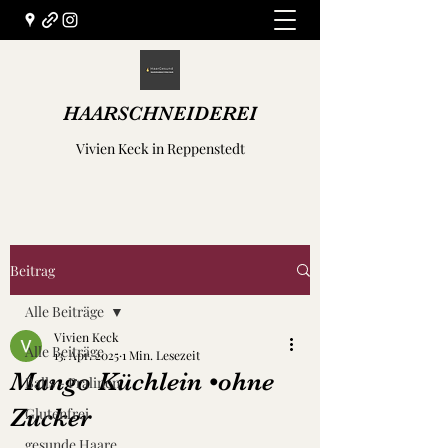
HAARSCHNEIDEREI
Vivien Keck in Reppenstedt
Beitrag
Alle Beiträge
Vivien Keck
Alle Beiträge
13. Apr. 2025
1 Min. Lesezeit
Mango Küchlein •ohne
Balls - Pralinen
Zucker
Glutenfrei
gesunde Haare