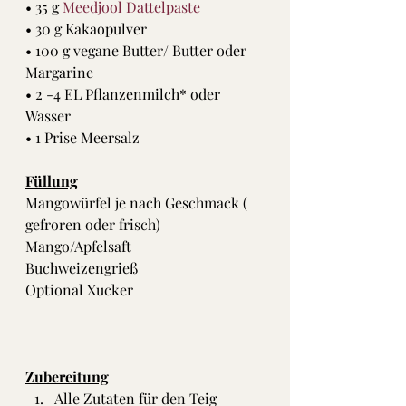
• 35 g 
Meedjool Dattelpaste 
• 30 g Kakaopulver
• 100 g vegane Butter/ Butter oder
Margarine
• 2 -4 EL Pflanzenmilch* oder
Wasser
• 1 Prise Meersalz 
Füllung
Mangowürfel je nach Geschmack ( 
gefroren oder frisch)
Mango/Apfelsaft
Buchweizengrieß
Optional Xucker
Zubereitung
Alle Zutaten für den Teig 