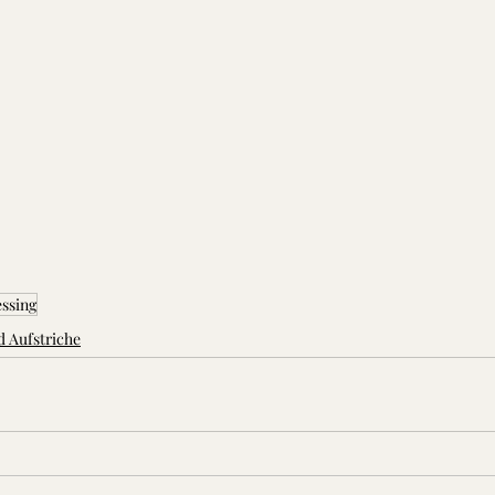
ssing
d Aufstriche