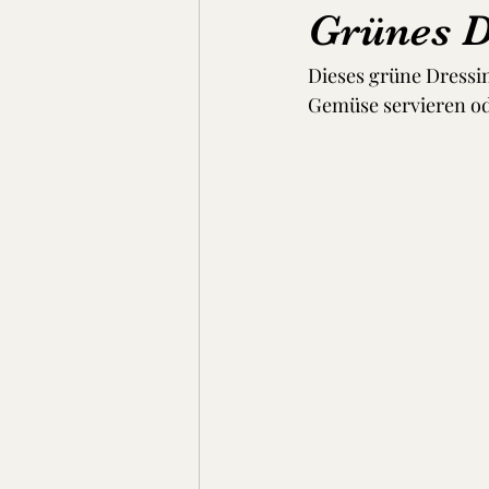
Grünes D
Dieses grüne Dressin
Suppen, Eintöpfe & Dal
Brot
Gemüse servieren ode