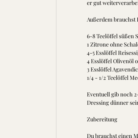
er gut weiterverarbe
Außerdem brauchst 
6-8 Teelöffel süßen 
1 Zitrone ohne Schal
4-5 Esslöffel Reisess
4 Esslöffel Olivenöl 
3 Esslöffel Agavendic
1/4 - 1/2 Teelöffel M
Eventuell gib noch 2
Dressing dünner sein 
Zubereitung
Du brauchst einen Mi