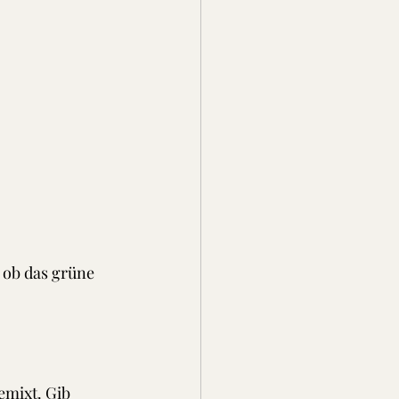
 ob das grüne 
emixt. Gib 