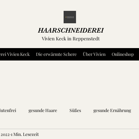
HAARSCHNEIDEREI
Vivien Keck in Reppenstedt
rei Vivien Keck
Die erwärmte Schere
Über Vivien
Onlineshop
lutenfrei
gesunde Haare
Süßes
gesunde Ernährung
 2022
1 Min. Lesezeit
äuter und Gewürze
Dip's und Aufstriche
Fleisch
Fisch