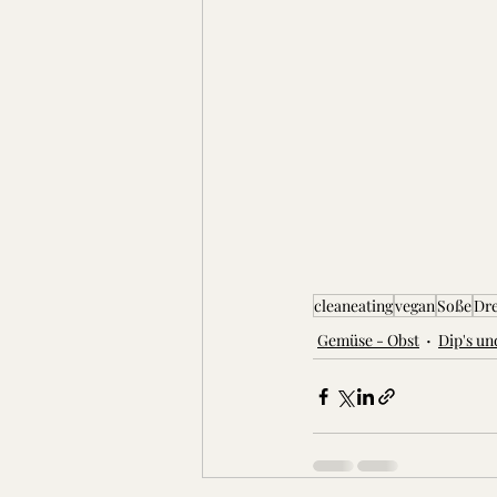
cleaneating
vegan
Soße
Dre
Gemüse - Obst
Dip's un