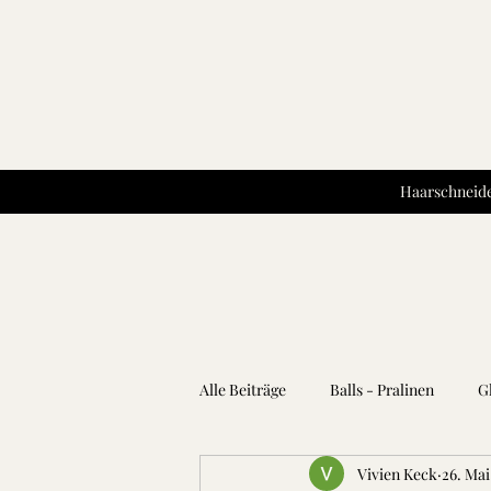
Haarschneide
Alle Beiträge
Balls - Pralinen
G
Vivien Keck
26. Mai
Kartoffeln
Teigwaren
Kr