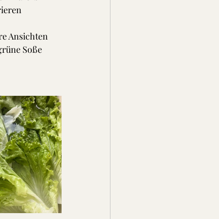
rieren 
re Ansichten 
grüne Soße 