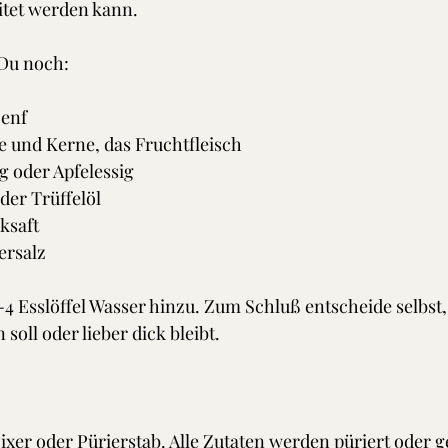
itet werden kann.
Du noch:
Senf
e und Kerne, das Fruchtfleisch
ig oder Apfelessig
oder Trüffelöl
ksaft
eersalz
-4 Esslöffel Wasser hinzu. Zum Schluß entscheide selbst,
soll oder lieber dick bleibt.
xer oder Pürierstab. Alle Zutaten werden püriert oder g