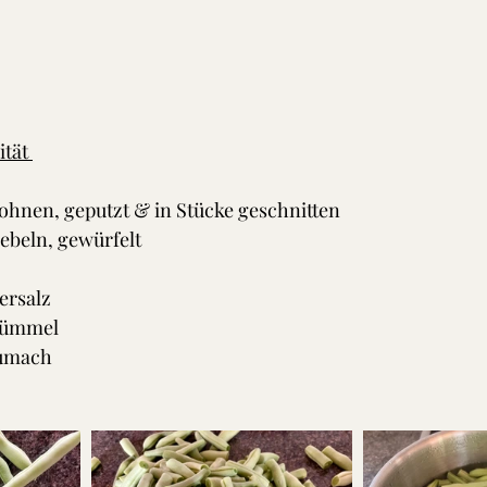
tät 
nen, geputzt & in Stücke geschnitten 
beln, gewürfelt
ersalz
zkümmel
Sumach