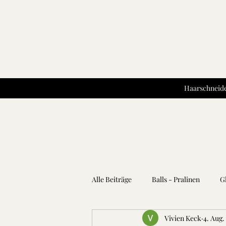
Haarschneide
Alle Beiträge
Balls - Pralinen
G
Vivien Keck
4. Aug.
Kartoffeln
Teigwaren
Kr