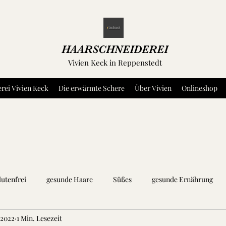
HAARSCHNEIDEREI
Vivien Keck in Reppenstedt
rei Vivien Keck
Die erwärmte Schere
Über Vivien
Onlineshop
lutenfrei
gesunde Haare
Süßes
gesunde Ernährung
 2022
1 Min. Lesezeit
äuter und Gewürze
Dip's und Aufstriche
Fleisch
Fisch