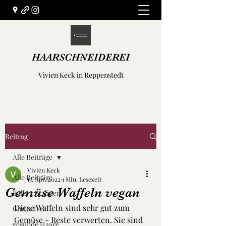
HAARSCHNEIDEREI
Vivien Keck in Reppenstedt
Beitrag
Alle Beiträge
Vivien Keck
Alle Beiträge
15. Apr. 2022
1 Min. Lesezeit
Gemüse Waffeln vegan
Balls - Pralinen
Diese Waffeln sind sehr gut zum 
Glutenfrei
Gemüse - Reste verwerten. Sie sind 
gesunde Haare