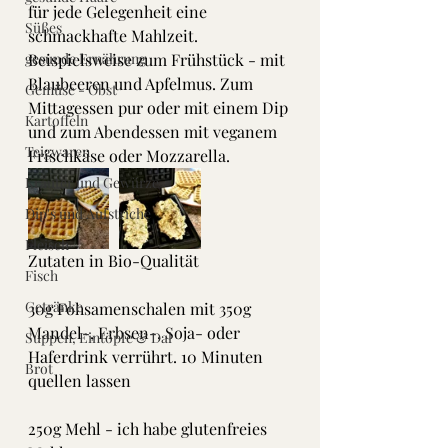
für jede Gelegenheit eine 
Süßes
schmackhafte Mahlzeit. 
gesunde Ernährung
Beispielsweise zum Frühstück - mit 
Blaubeeren und Apfelmus. Zum 
Gemüse - Obst
Mittagessen pur oder mit einem Dip 
Kartoffeln
und zum Abendessen mit veganem 
Teigwaren
Frischkäse oder Mozzarella. 
Kräuter und Gewürze
Dip's und Aufstriche
Fleisch
Zutaten in Bio-Qualität 
Fisch
Getränke
30g Fohsamenschalen mit 350g 
Mandel-, Erbsen-, Soja- oder 
Suppen, Eintöpfe & Dal
Haferdrink verrührt. 10 Minuten 
Brot
quellen lassen
250g Mehl - ich habe glutenfreies 