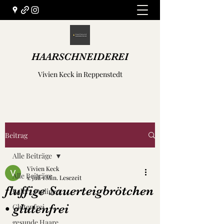
HAARSCHNEIDEREI
Vivien Keck in Reppenstedt
Beitrag
Alle Beiträge
Vivien Keck
Alle Beiträge
1. Juli
1 Min. Lesezeit
fluffige Sauerteigbrötchen
Balls - Pralinen
• glutenfrei
Glutenfrei
gesunde Haare