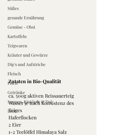
Süßes
gesunde Ernährung
Gemüse - Obst
Kartoffeln
Teigwaren
Kräuter und Gewürze
Dip's und Aufstriche
Fleisch
Zutaten in Bio-Qualität
Fisch
Getränke
ca. 500g aktiven Reissauerteig
Suppen, Eintöpfe & Dal
Wasser je nach Konsistenz des 
Teiges
Brot
Haferflocken 
2 Eier
1-2 Teelöffel Himalaya Salz 